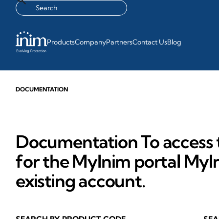
Products
Company
Partners
Contact Us
Blog
DOCUMENTATION
Documentation To access t
for the MyInim portal MyIn
existing account.