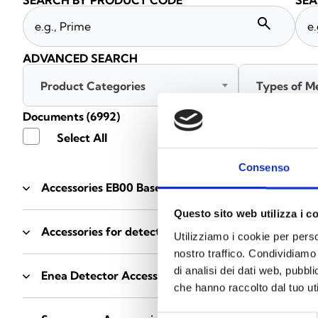
SEARCH BY PRODUCT CODE
SEA
search
ADVANCED SEARCH
Product Categories
Types of M
Documents
(6992)
Select All
Consenso
Accessories EB00 Bases
- Materials
(47)
Questo sito web utilizza i c
Accessories for detector testing
- Materials
(6)
Utilizziamo i cookie per perso
nostro traffico. Condividiamo 
di analisi dei dati web, pubbl
Enea Detector Accessories
- Materials
(35)
che hanno raccolto dal tuo uti