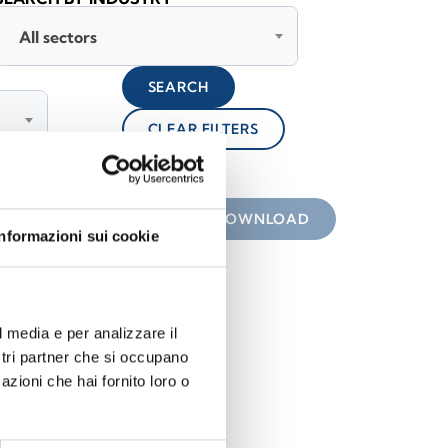
All sectors
SEARCH
CLEAR FILTERS
lock
 the icon
DOWNLOAD
Informazioni sui cookie
l media e per analizzare il
ostri partner che si occupano
azioni che hai fornito loro o