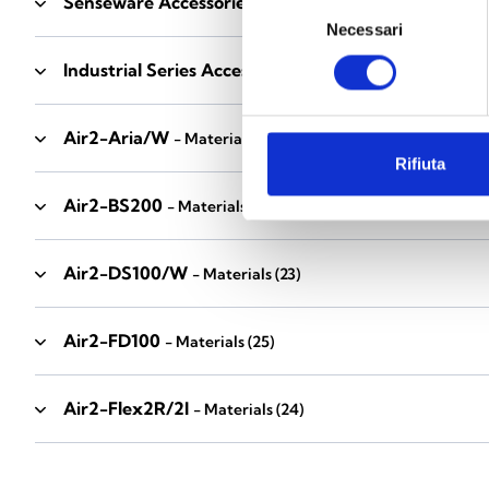
Senseware Accessories
- Materials
(2)
Selezione
Necessari
del
consenso
Industrial Series Accessories
- Materials
(17)
Air2-Aria/W
- Materials
(23)
Rifiuta
Air2-BS200
- Materials
(34)
Air2-DS100/W
- Materials
(23)
Air2-FD100
- Materials
(25)
Air2-Flex2R/2I
- Materials
(24)