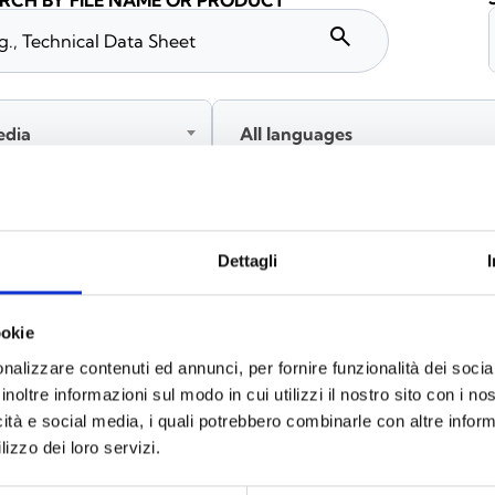
RCH BY FILE NAME OR PRODUCT
search
edia
All languages
Please log in before downloading content marked with
Dettagli
ookie
nalizzare contenuti ed annunci, per fornire funzionalità dei socia
inoltre informazioni sul modo in cui utilizzi il nostro sito con i n
icità e social media, i quali potrebbero combinarle con altre inform
lizzo dei loro servizi.