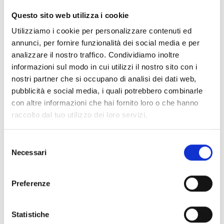
CLEAR FILTERS
Questo sito web utilizza i cookie
Documents
(6992)
Utilizziamo i cookie per personalizzare contenuti ed
Select All
annunci, per fornire funzionalità dei social media e per
Please log in before downloading content marked with
analizzare il nostro traffico. Condividiamo inoltre
lock
the icon
informazioni sul modo in cui utilizzi il nostro sito con i
nostri partner che si occupano di analisi dei dati web,
pubblicità e social media, i quali potrebbero combinarle
Accessories EB00 Bases
- Materials
(47)
con altre informazioni che hai fornito loro o che hanno
raccolto dal tuo utilizzo dei loro servizi.
Accessories for detector testing
- Materials
(6)
Selezione
Necessari
del
Enea Detector Accessories
- Materials
(35)
consenso
Preferenze
Senseware Accessories
- Materials
(2)
Statistiche
Industrial Series Accessories
- Materials
(17)