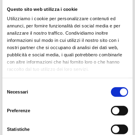
CLEAR FILTERS
Questo sito web utilizza i cookie
Documents
(6992)
Utilizziamo i cookie per personalizzare contenuti ed
Select All
annunci, per fornire funzionalità dei social media e per
Please log in before downloading content marked with
analizzare il nostro traffico. Condividiamo inoltre
lock
the icon
informazioni sul modo in cui utilizzi il nostro sito con i
nostri partner che si occupano di analisi dei dati web,
pubblicità e social media, i quali potrebbero combinarle
Accessories EB00 Bases
- Materials
(47)
con altre informazioni che hai fornito loro o che hanno
raccolto dal tuo utilizzo dei loro servizi.
Accessories for detector testing
- Materials
(6)
Selezione
Necessari
del
Enea Detector Accessories
- Materials
(35)
consenso
Preferenze
Senseware Accessories
- Materials
(2)
Statistiche
Industrial Series Accessories
- Materials
(17)