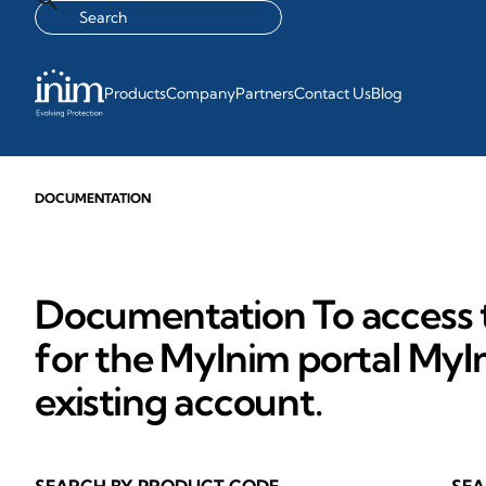
Products
Company
Partners
Contact Us
Blog
DOCUMENTATION
Documentation To access t
for the MyInim portal MyIn
existing account.