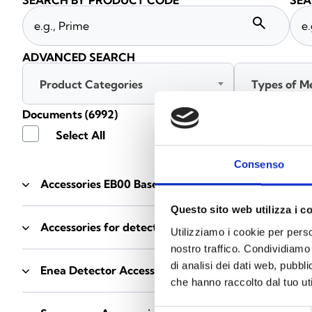
SEARCH BY PRODUCT CODE
SEA
search
ADVANCED SEARCH
Product Categories
Types of M
Documents
(6992)
Select All
Consenso
Accessories EB00 Bases
- Materials
(47)
Questo sito web utilizza i c
Accessories for detector testing
- Materials
(6)
Utilizziamo i cookie per perso
nostro traffico. Condividiamo 
di analisi dei dati web, pubbl
Enea Detector Accessories
- Materials
(35)
che hanno raccolto dal tuo uti