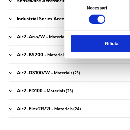
Senseware Accessories
- Materials
(2)
Selezione
Necessari
del
consenso
Industrial Series Accessories
- Materials
(17)
Air2-Aria/W
- Materials
(23)
Rifiuta
Air2-BS200
- Materials
(34)
Air2-DS100/W
- Materials
(23)
Air2-FD100
- Materials
(25)
Air2-Flex2R/2I
- Materials
(24)