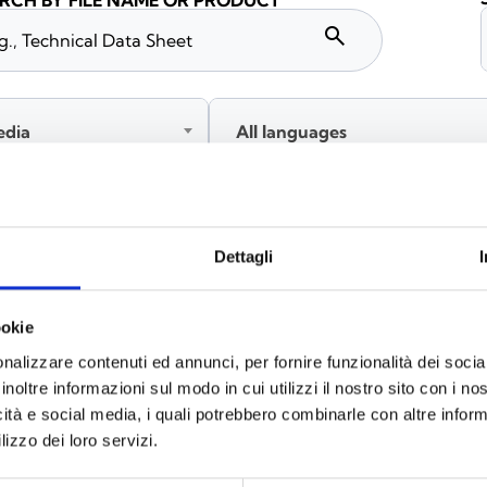
RCH BY FILE NAME OR PRODUCT
search
edia
All languages
Please log in before downloading content marked with
Dettagli
ookie
nalizzare contenuti ed annunci, per fornire funzionalità dei socia
inoltre informazioni sul modo in cui utilizzi il nostro sito con i n
icità e social media, i quali potrebbero combinarle con altre inform
lizzo dei loro servizi.