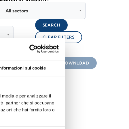
All sectors
SEARCH
CLEAR FILTERS
lock
 the icon
DOWNLOAD
Informazioni sui cookie
l media e per analizzare il
ostri partner che si occupano
azioni che hai fornito loro o