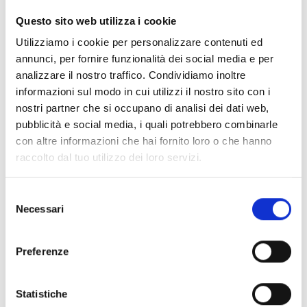
CLEAR FILTERS
Questo sito web utilizza i cookie
Documents
(6992)
Utilizziamo i cookie per personalizzare contenuti ed
Select All
annunci, per fornire funzionalità dei social media e per
Please log in before downloading content marked with
analizzare il nostro traffico. Condividiamo inoltre
lock
the icon
informazioni sul modo in cui utilizzi il nostro sito con i
nostri partner che si occupano di analisi dei dati web,
pubblicità e social media, i quali potrebbero combinarle
Accessories EB00 Bases
- Materials
(47)
con altre informazioni che hai fornito loro o che hanno
raccolto dal tuo utilizzo dei loro servizi.
Accessories for detector testing
- Materials
(6)
Selezione
Necessari
del
Enea Detector Accessories
- Materials
(35)
consenso
Preferenze
Senseware Accessories
- Materials
(2)
Statistiche
Industrial Series Accessories
- Materials
(17)