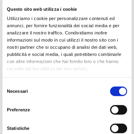
CLEAR FILTERS
Questo sito web utilizza i cookie
Documents
(6992)
Utilizziamo i cookie per personalizzare contenuti ed
Select All
annunci, per fornire funzionalità dei social media e per
Please log in before downloading content marked with
analizzare il nostro traffico. Condividiamo inoltre
lock
the icon
informazioni sul modo in cui utilizzi il nostro sito con i
nostri partner che si occupano di analisi dei dati web,
pubblicità e social media, i quali potrebbero combinarle
Accessories EB00 Bases
- Materials
(47)
con altre informazioni che hai fornito loro o che hanno
raccolto dal tuo utilizzo dei loro servizi.
Accessories for detector testing
- Materials
(6)
Selezione
Necessari
del
Enea Detector Accessories
- Materials
(35)
consenso
Preferenze
Senseware Accessories
- Materials
(2)
Statistiche
Industrial Series Accessories
- Materials
(17)