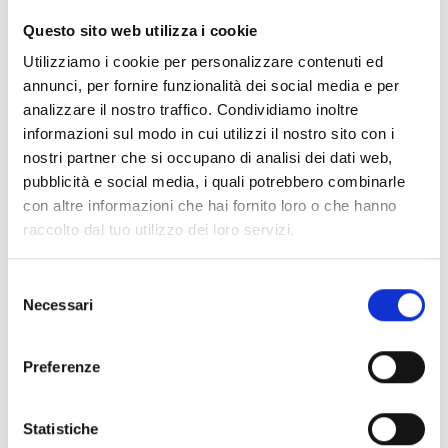
CLEAR FILTERS
Questo sito web utilizza i cookie
Documents
(6992)
Utilizziamo i cookie per personalizzare contenuti ed
Select All
annunci, per fornire funzionalità dei social media e per
Please log in before downloading content marked with
analizzare il nostro traffico. Condividiamo inoltre
lock
the icon
informazioni sul modo in cui utilizzi il nostro sito con i
nostri partner che si occupano di analisi dei dati web,
pubblicità e social media, i quali potrebbero combinarle
Accessories EB00 Bases
- Materials
(47)
con altre informazioni che hai fornito loro o che hanno
raccolto dal tuo utilizzo dei loro servizi.
Accessories for detector testing
- Materials
(6)
Selezione
Necessari
del
Enea Detector Accessories
- Materials
(35)
consenso
Preferenze
Senseware Accessories
- Materials
(2)
Statistiche
Industrial Series Accessories
- Materials
(17)