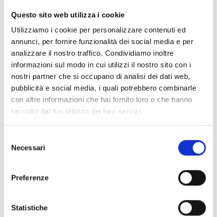
CLEAR FILTERS
Questo sito web utilizza i cookie
Documents
(6992)
Utilizziamo i cookie per personalizzare contenuti ed
Select All
annunci, per fornire funzionalità dei social media e per
Please log in before downloading content marked with
analizzare il nostro traffico. Condividiamo inoltre
lock
the icon
informazioni sul modo in cui utilizzi il nostro sito con i
nostri partner che si occupano di analisi dei dati web,
pubblicità e social media, i quali potrebbero combinarle
Accessories EB00 Bases
- Materials
(47)
con altre informazioni che hai fornito loro o che hanno
raccolto dal tuo utilizzo dei loro servizi.
Accessories for detector testing
- Materials
(6)
Selezione
Necessari
del
Enea Detector Accessories
- Materials
(35)
consenso
Preferenze
Senseware Accessories
- Materials
(2)
Statistiche
Industrial Series Accessories
- Materials
(17)