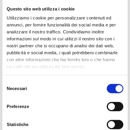
CLEAR FILTERS
Questo sito web utilizza i cookie
Documents
(6992)
Utilizziamo i cookie per personalizzare contenuti ed
Select All
annunci, per fornire funzionalità dei social media e per
Please log in before downloading content marked with
analizzare il nostro traffico. Condividiamo inoltre
lock
the icon
informazioni sul modo in cui utilizzi il nostro sito con i
nostri partner che si occupano di analisi dei dati web,
pubblicità e social media, i quali potrebbero combinarle
Accessories EB00 Bases
- Materials
(47)
con altre informazioni che hai fornito loro o che hanno
raccolto dal tuo utilizzo dei loro servizi.
Accessories for detector testing
- Materials
(6)
Selezione
Necessari
del
Enea Detector Accessories
- Materials
(35)
consenso
Preferenze
Senseware Accessories
- Materials
(2)
Statistiche
Industrial Series Accessories
- Materials
(17)