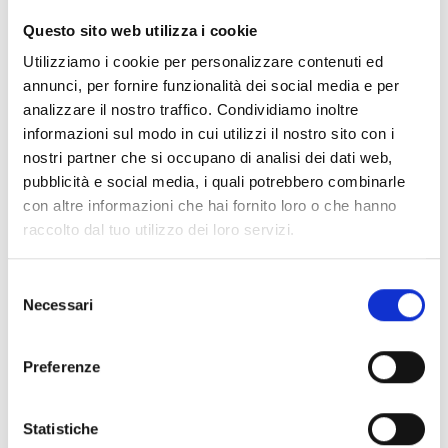
CLEAR FILTERS
Questo sito web utilizza i cookie
Documents
(6992)
Utilizziamo i cookie per personalizzare contenuti ed
Select All
annunci, per fornire funzionalità dei social media e per
Please log in before downloading content marked with
analizzare il nostro traffico. Condividiamo inoltre
lock
the icon
informazioni sul modo in cui utilizzi il nostro sito con i
nostri partner che si occupano di analisi dei dati web,
pubblicità e social media, i quali potrebbero combinarle
Accessories EB00 Bases
- Materials
(47)
con altre informazioni che hai fornito loro o che hanno
raccolto dal tuo utilizzo dei loro servizi.
Accessories for detector testing
- Materials
(6)
Selezione
Necessari
del
Enea Detector Accessories
- Materials
(35)
consenso
Preferenze
Senseware Accessories
- Materials
(2)
Statistiche
Industrial Series Accessories
- Materials
(17)