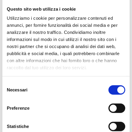
CLEAR FILTERS
Questo sito web utilizza i cookie
Documents
(6992)
Utilizziamo i cookie per personalizzare contenuti ed
Select All
annunci, per fornire funzionalità dei social media e per
Please log in before downloading content marked with
analizzare il nostro traffico. Condividiamo inoltre
lock
the icon
informazioni sul modo in cui utilizzi il nostro sito con i
nostri partner che si occupano di analisi dei dati web,
pubblicità e social media, i quali potrebbero combinarle
Accessories EB00 Bases
- Materials
(47)
con altre informazioni che hai fornito loro o che hanno
raccolto dal tuo utilizzo dei loro servizi.
Accessories for detector testing
- Materials
(6)
Selezione
Necessari
del
Enea Detector Accessories
- Materials
(35)
consenso
Preferenze
Senseware Accessories
- Materials
(2)
Statistiche
Industrial Series Accessories
- Materials
(17)