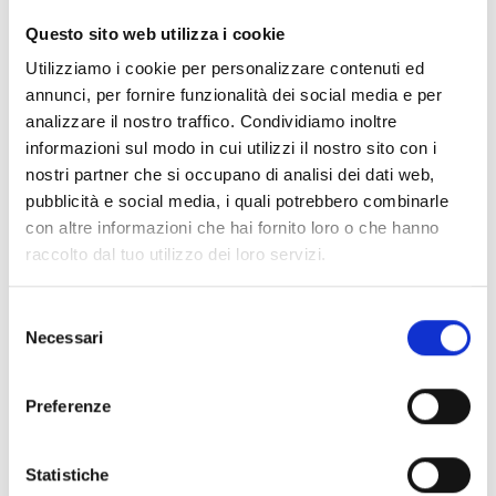
CLEAR FILTERS
Questo sito web utilizza i cookie
Documents
(6992)
Utilizziamo i cookie per personalizzare contenuti ed
Select All
annunci, per fornire funzionalità dei social media e per
Please log in before downloading content marked with
analizzare il nostro traffico. Condividiamo inoltre
lock
the icon
informazioni sul modo in cui utilizzi il nostro sito con i
nostri partner che si occupano di analisi dei dati web,
pubblicità e social media, i quali potrebbero combinarle
Accessories EB00 Bases
- Materials
(47)
con altre informazioni che hai fornito loro o che hanno
raccolto dal tuo utilizzo dei loro servizi.
Accessories for detector testing
- Materials
(6)
Selezione
Necessari
del
Enea Detector Accessories
- Materials
(35)
consenso
Preferenze
Senseware Accessories
- Materials
(2)
Statistiche
Industrial Series Accessories
- Materials
(17)