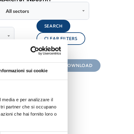
All sectors
SEARCH
CLEAR FILTERS
lock
 the icon
DOWNLOAD
Informazioni sui cookie
l media e per analizzare il
ostri partner che si occupano
azioni che hai fornito loro o