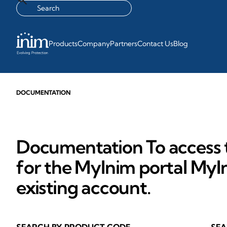
Products
Company
Partners
Contact Us
Blog
DOCUMENTATION
Documentation To access t
for the MyInim portal MyIn
existing account.