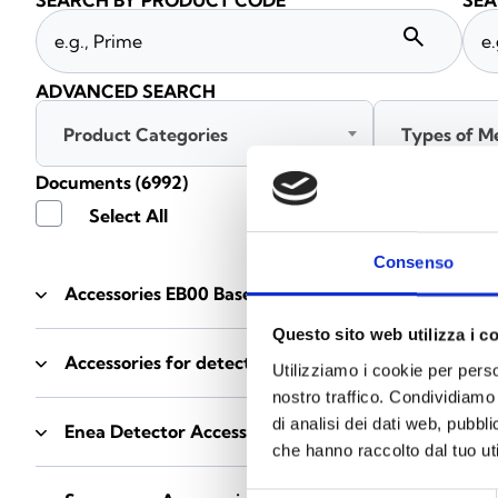
SEARCH BY PRODUCT CODE
SEA
search
ADVANCED SEARCH
Product Categories
Types of M
Documents
(6992)
Select All
Consenso
Accessories EB00 Bases
- Materials
(47)
Questo sito web utilizza i c
Accessories for detector testing
- Materials
(6)
Utilizziamo i cookie per perso
nostro traffico. Condividiamo 
di analisi dei dati web, pubbl
Enea Detector Accessories
- Materials
(35)
che hanno raccolto dal tuo uti