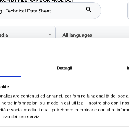
RCH BY FILE NAME OR PRODUCT
search
edia
All languages
Please log in before downloading content marked with
Dettagli
ookie
nalizzare contenuti ed annunci, per fornire funzionalità dei socia
inoltre informazioni sul modo in cui utilizzi il nostro sito con i n
icità e social media, i quali potrebbero combinarle con altre inform
lizzo dei loro servizi.