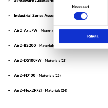
Senseware Accessories
- Materials
(2)
Selezione
Necessari
del
consenso
Industrial Series Accessories
- Materials
(17)
Air2-Aria/W
- Materials
(23)
Rifiuta
Air2-BS200
- Materials
(34)
Air2-DS100/W
- Materials
(23)
Air2-FD100
- Materials
(25)
Air2-Flex2R/2I
- Materials
(24)