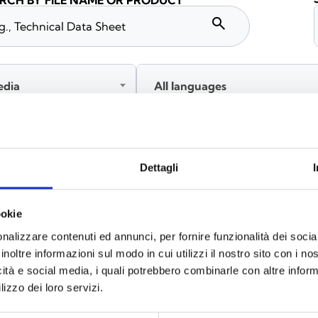
RCH BY FILE NAME OR PRODUCT
search
edia
All languages
Please log in before downloading content marked with
Dettagli
ookie
nalizzare contenuti ed annunci, per fornire funzionalità dei socia
inoltre informazioni sul modo in cui utilizzi il nostro sito con i n
icità e social media, i quali potrebbero combinarle con altre inform
lizzo dei loro servizi.