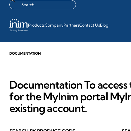
Products
Company
Partners
Contact Us
Blog
DOCUMENTATION
Documentation To access t
for the MyInim portal MyIn
existing account.