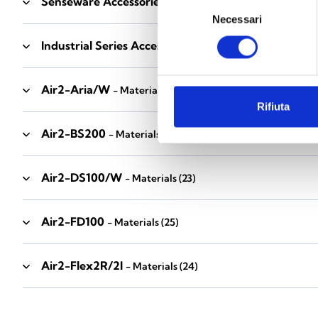
Senseware Accessories
- Materials
(2)
Selezione
Necessari
del
consenso
Industrial Series Accessories
- Materials
(17)
Air2-Aria/W
- Materials
(23)
Rifiuta
Air2-BS200
- Materials
(34)
Air2-DS100/W
- Materials
(23)
Air2-FD100
- Materials
(25)
Air2-Flex2R/2I
- Materials
(24)