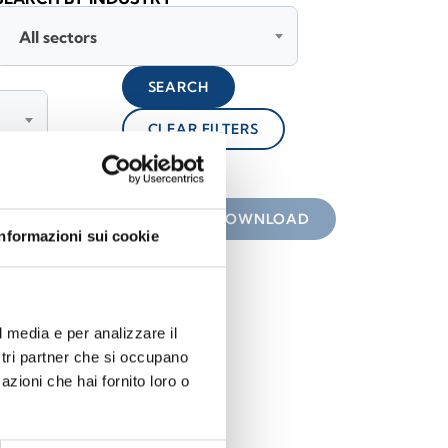
All sectors
SEARCH
CLEAR FILTERS
lock
 the icon
DOWNLOAD
Informazioni sui cookie
l media e per analizzare il
ostri partner che si occupano
azioni che hai fornito loro o