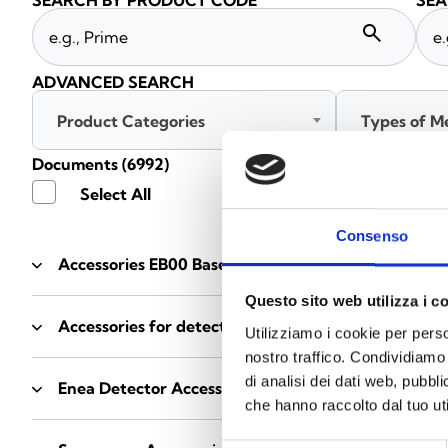
SEARCH BY PRODUCT CODE
SEA
search
ADVANCED SEARCH
Product Categories
Types of M
Documents
(6992)
Select All
Consenso
Accessories EB00 Bases
- Materials
(47)
Questo sito web utilizza i c
Accessories for detector testing
- Materials
(6)
Utilizziamo i cookie per perso
nostro traffico. Condividiamo 
di analisi dei dati web, pubbl
Enea Detector Accessories
- Materials
(35)
che hanno raccolto dal tuo uti