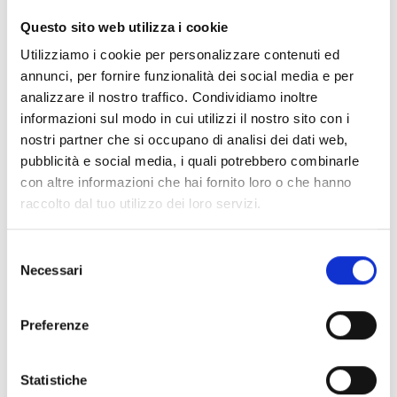
CLEAR FILTERS
Questo sito web utilizza i cookie
Documents
(6992)
Utilizziamo i cookie per personalizzare contenuti ed
Select All
annunci, per fornire funzionalità dei social media e per
Please log in before downloading content marked with
analizzare il nostro traffico. Condividiamo inoltre
lock
the icon
informazioni sul modo in cui utilizzi il nostro sito con i
nostri partner che si occupano di analisi dei dati web,
pubblicità e social media, i quali potrebbero combinarle
Accessories EB00 Bases
- Materials
(47)
con altre informazioni che hai fornito loro o che hanno
raccolto dal tuo utilizzo dei loro servizi.
Accessories for detector testing
- Materials
(6)
Selezione
Necessari
del
Enea Detector Accessories
- Materials
(35)
consenso
Preferenze
Senseware Accessories
- Materials
(2)
Statistiche
Industrial Series Accessories
- Materials
(17)