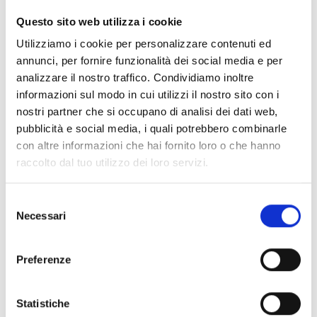
CLEAR FILTERS
Questo sito web utilizza i cookie
Documents
(6992)
Utilizziamo i cookie per personalizzare contenuti ed
Select All
annunci, per fornire funzionalità dei social media e per
Please log in before downloading content marked with
analizzare il nostro traffico. Condividiamo inoltre
lock
the icon
informazioni sul modo in cui utilizzi il nostro sito con i
nostri partner che si occupano di analisi dei dati web,
pubblicità e social media, i quali potrebbero combinarle
Accessories EB00 Bases
- Materials
(47)
con altre informazioni che hai fornito loro o che hanno
raccolto dal tuo utilizzo dei loro servizi.
Accessories for detector testing
- Materials
(6)
Selezione
Necessari
del
Enea Detector Accessories
- Materials
(35)
consenso
Preferenze
Senseware Accessories
- Materials
(2)
Statistiche
Industrial Series Accessories
- Materials
(17)