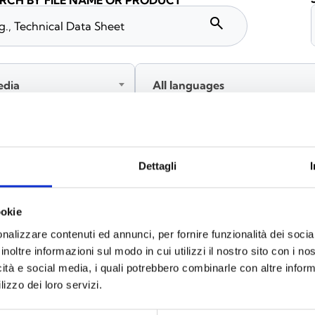
RCH BY FILE NAME OR PRODUCT
search
edia
All languages
Please log in before downloading content marked with
Dettagli
ookie
nalizzare contenuti ed annunci, per fornire funzionalità dei socia
inoltre informazioni sul modo in cui utilizzi il nostro sito con i n
icità e social media, i quali potrebbero combinarle con altre inform
lizzo dei loro servizi.