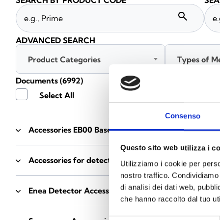
SEARCH BY PRODUCT CODE
SEA
search
ADVANCED SEARCH
Product Categories
Types of M
Documents
(6992)
Select All
Consenso
Accessories EB00 Bases
- Materials
(47)
Questo sito web utilizza i c
Accessories for detector testing
- Materials
(6)
Utilizziamo i cookie per perso
nostro traffico. Condividiamo 
di analisi dei dati web, pubbl
Enea Detector Accessories
- Materials
(35)
che hanno raccolto dal tuo uti