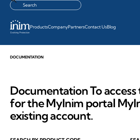
Products
Company
Partners
Contact Us
Blog
DOCUMENTATION
Documentation To access t
for the MyInim portal MyIn
existing account.