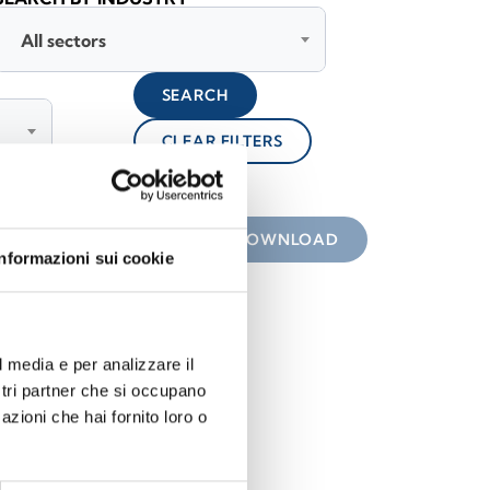
All sectors
SEARCH
CLEAR FILTERS
lock
 the icon
DOWNLOAD
Informazioni sui cookie
l media e per analizzare il
ostri partner che si occupano
azioni che hai fornito loro o