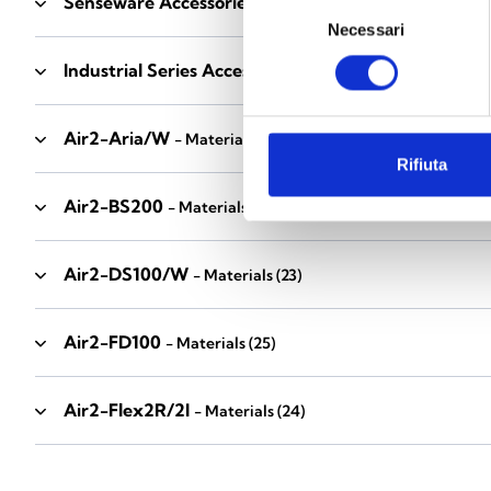
Senseware Accessories
- Materials
(2)
Selezione
Necessari
del
consenso
Industrial Series Accessories
- Materials
(17)
Air2-Aria/W
- Materials
(23)
Rifiuta
Air2-BS200
- Materials
(34)
Air2-DS100/W
- Materials
(23)
Air2-FD100
- Materials
(25)
Air2-Flex2R/2I
- Materials
(24)