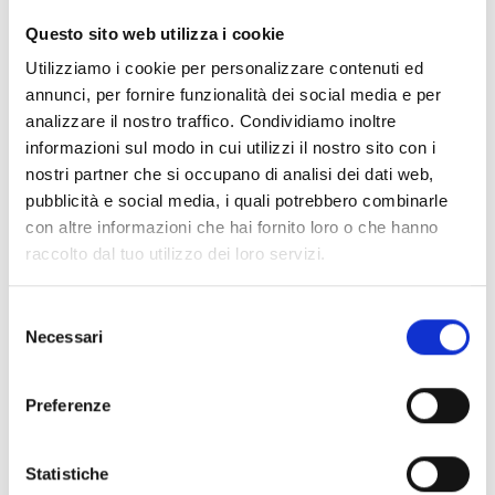
CLEAR FILTERS
Questo sito web utilizza i cookie
Documents
(6992)
Utilizziamo i cookie per personalizzare contenuti ed
Select All
annunci, per fornire funzionalità dei social media e per
Please log in before downloading content marked with
analizzare il nostro traffico. Condividiamo inoltre
lock
the icon
informazioni sul modo in cui utilizzi il nostro sito con i
nostri partner che si occupano di analisi dei dati web,
pubblicità e social media, i quali potrebbero combinarle
Accessories EB00 Bases
- Materials
(47)
con altre informazioni che hai fornito loro o che hanno
raccolto dal tuo utilizzo dei loro servizi.
Accessories for detector testing
- Materials
(6)
Selezione
Necessari
del
Enea Detector Accessories
- Materials
(35)
consenso
Preferenze
Senseware Accessories
- Materials
(2)
Statistiche
Industrial Series Accessories
- Materials
(17)