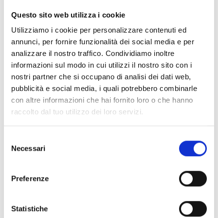
CLEAR FILTERS
Questo sito web utilizza i cookie
Documents
(6992)
Utilizziamo i cookie per personalizzare contenuti ed
Select All
annunci, per fornire funzionalità dei social media e per
Please log in before downloading content marked with
analizzare il nostro traffico. Condividiamo inoltre
lock
the icon
informazioni sul modo in cui utilizzi il nostro sito con i
nostri partner che si occupano di analisi dei dati web,
pubblicità e social media, i quali potrebbero combinarle
Accessories EB00 Bases
- Materials
(47)
con altre informazioni che hai fornito loro o che hanno
raccolto dal tuo utilizzo dei loro servizi.
Accessories for detector testing
- Materials
(6)
Selezione
Necessari
del
Enea Detector Accessories
- Materials
(35)
consenso
Preferenze
Senseware Accessories
- Materials
(2)
Statistiche
Industrial Series Accessories
- Materials
(17)