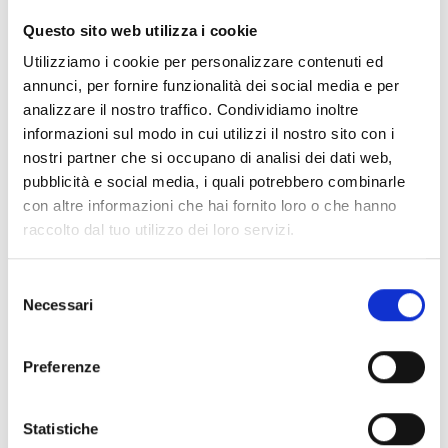
CLEAR FILTERS
Questo sito web utilizza i cookie
Documents
(6992)
Utilizziamo i cookie per personalizzare contenuti ed
Select All
annunci, per fornire funzionalità dei social media e per
Please log in before downloading content marked with
analizzare il nostro traffico. Condividiamo inoltre
lock
the icon
informazioni sul modo in cui utilizzi il nostro sito con i
nostri partner che si occupano di analisi dei dati web,
pubblicità e social media, i quali potrebbero combinarle
Accessories EB00 Bases
- Materials
(47)
con altre informazioni che hai fornito loro o che hanno
raccolto dal tuo utilizzo dei loro servizi.
Accessories for detector testing
- Materials
(6)
Selezione
Necessari
del
Enea Detector Accessories
- Materials
(35)
consenso
Preferenze
Senseware Accessories
- Materials
(2)
Statistiche
Industrial Series Accessories
- Materials
(17)