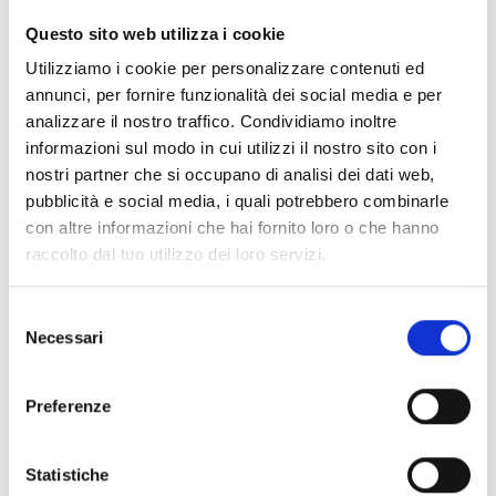
CLEAR FILTERS
Questo sito web utilizza i cookie
Documents
(6992)
Utilizziamo i cookie per personalizzare contenuti ed
Select All
annunci, per fornire funzionalità dei social media e per
Please log in before downloading content marked with
analizzare il nostro traffico. Condividiamo inoltre
lock
the icon
informazioni sul modo in cui utilizzi il nostro sito con i
nostri partner che si occupano di analisi dei dati web,
pubblicità e social media, i quali potrebbero combinarle
Accessories EB00 Bases
- Materials
(47)
con altre informazioni che hai fornito loro o che hanno
raccolto dal tuo utilizzo dei loro servizi.
Accessories for detector testing
- Materials
(6)
Selezione
Necessari
del
Enea Detector Accessories
- Materials
(35)
consenso
Preferenze
Senseware Accessories
- Materials
(2)
Statistiche
Industrial Series Accessories
- Materials
(17)