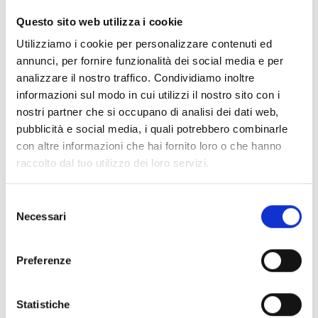
CLEAR FILTERS
Questo sito web utilizza i cookie
Documents
(6992)
Utilizziamo i cookie per personalizzare contenuti ed
Select All
annunci, per fornire funzionalità dei social media e per
Please log in before downloading content marked with
analizzare il nostro traffico. Condividiamo inoltre
lock
the icon
informazioni sul modo in cui utilizzi il nostro sito con i
nostri partner che si occupano di analisi dei dati web,
pubblicità e social media, i quali potrebbero combinarle
Accessories EB00 Bases
- Materials
(47)
con altre informazioni che hai fornito loro o che hanno
raccolto dal tuo utilizzo dei loro servizi.
Accessories for detector testing
- Materials
(6)
Selezione
Necessari
del
Enea Detector Accessories
- Materials
(35)
consenso
Preferenze
Senseware Accessories
- Materials
(2)
Statistiche
Industrial Series Accessories
- Materials
(17)