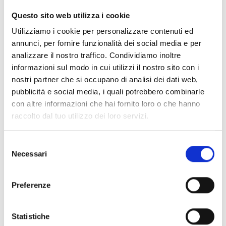
CLEAR FILTERS
Questo sito web utilizza i cookie
Documents
(6992)
Utilizziamo i cookie per personalizzare contenuti ed
Select All
annunci, per fornire funzionalità dei social media e per
Please log in before downloading content marked with
analizzare il nostro traffico. Condividiamo inoltre
lock
the icon
informazioni sul modo in cui utilizzi il nostro sito con i
nostri partner che si occupano di analisi dei dati web,
pubblicità e social media, i quali potrebbero combinarle
Accessories EB00 Bases
- Materials
(47)
con altre informazioni che hai fornito loro o che hanno
raccolto dal tuo utilizzo dei loro servizi.
Accessories for detector testing
- Materials
(6)
Selezione
Necessari
del
Enea Detector Accessories
- Materials
(35)
consenso
Preferenze
Senseware Accessories
- Materials
(2)
Statistiche
Industrial Series Accessories
- Materials
(17)