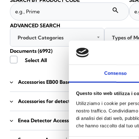
SEARCH BY PRODUCT CODE
SEA
search
ADVANCED SEARCH
Product Categories
Types of M
Documents
(6992)
Select All
Consenso
Accessories EB00 Bases
- Materials
(47)
Questo sito web utilizza i c
Accessories for detector testing
- Materials
(6)
Utilizziamo i cookie per perso
nostro traffico. Condividiamo 
di analisi dei dati web, pubbl
Enea Detector Accessories
- Materials
(35)
che hanno raccolto dal tuo uti