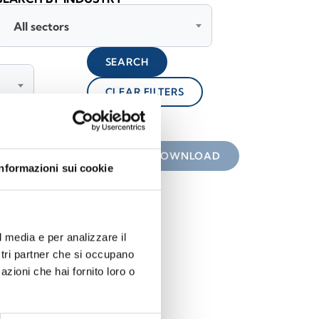
All sectors
SEARCH
CLEAR FILTERS
lock
 the icon
DOWNLOAD
Informazioni sui cookie
l media e per analizzare il
ostri partner che si occupano
azioni che hai fornito loro o