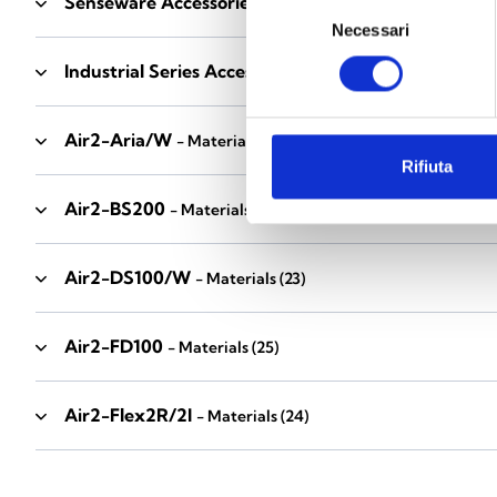
Senseware Accessories
- Materials
(2)
Selezione
Necessari
del
consenso
Industrial Series Accessories
- Materials
(17)
Air2-Aria/W
- Materials
(23)
Rifiuta
Air2-BS200
- Materials
(34)
Air2-DS100/W
- Materials
(23)
Air2-FD100
- Materials
(25)
Air2-Flex2R/2I
- Materials
(24)