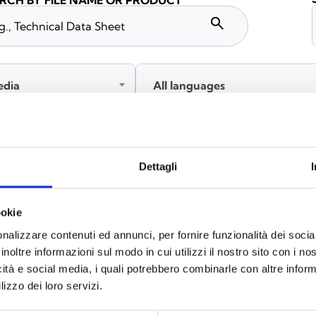
RCH BY FILE NAME OR PRODUCT
search
edia
All languages
Please log in before downloading content marked with
Dettagli
ookie
nalizzare contenuti ed annunci, per fornire funzionalità dei socia
inoltre informazioni sul modo in cui utilizzi il nostro sito con i n
icità e social media, i quali potrebbero combinarle con altre inform
lizzo dei loro servizi.