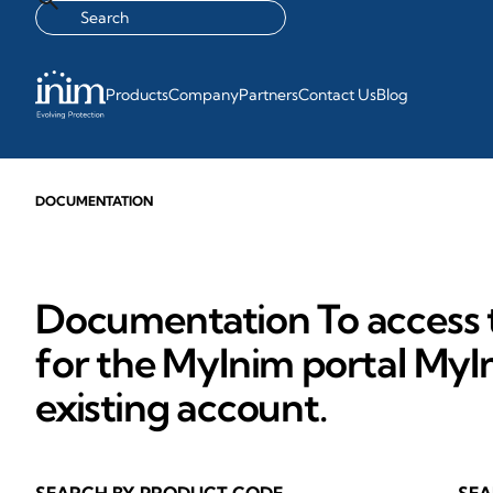
Products
Company
Partners
Contact Us
Blog
DOCUMENTATION
Documentation To access t
for the MyInim portal MyIn
existing account.