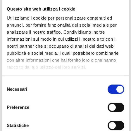
CLEAR FILTERS
Questo sito web utilizza i cookie
Documents
(6992)
Utilizziamo i cookie per personalizzare contenuti ed
Select All
annunci, per fornire funzionalità dei social media e per
Please log in before downloading content marked with
analizzare il nostro traffico. Condividiamo inoltre
lock
the icon
informazioni sul modo in cui utilizzi il nostro sito con i
nostri partner che si occupano di analisi dei dati web,
pubblicità e social media, i quali potrebbero combinarle
Accessories EB00 Bases
- Materials
(47)
con altre informazioni che hai fornito loro o che hanno
raccolto dal tuo utilizzo dei loro servizi.
Accessories for detector testing
- Materials
(6)
Selezione
Necessari
del
Enea Detector Accessories
- Materials
(35)
consenso
Preferenze
Senseware Accessories
- Materials
(2)
Statistiche
Industrial Series Accessories
- Materials
(17)