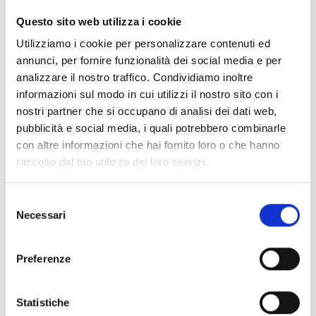
CLEAR FILTERS
Questo sito web utilizza i cookie
Documents
(6992)
Utilizziamo i cookie per personalizzare contenuti ed
Select All
annunci, per fornire funzionalità dei social media e per
Please log in before downloading content marked with
analizzare il nostro traffico. Condividiamo inoltre
lock
the icon
informazioni sul modo in cui utilizzi il nostro sito con i
nostri partner che si occupano di analisi dei dati web,
pubblicità e social media, i quali potrebbero combinarle
Accessories EB00 Bases
- Materials
(47)
con altre informazioni che hai fornito loro o che hanno
raccolto dal tuo utilizzo dei loro servizi.
Accessories for detector testing
- Materials
(6)
Selezione
Necessari
del
Enea Detector Accessories
- Materials
(35)
consenso
Preferenze
Senseware Accessories
- Materials
(2)
Statistiche
Industrial Series Accessories
- Materials
(17)