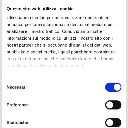
CLEAR FILTERS
Questo sito web utilizza i cookie
Documents
(6992)
Utilizziamo i cookie per personalizzare contenuti ed
Select All
annunci, per fornire funzionalità dei social media e per
Please log in before downloading content marked with
analizzare il nostro traffico. Condividiamo inoltre
lock
the icon
informazioni sul modo in cui utilizzi il nostro sito con i
nostri partner che si occupano di analisi dei dati web,
pubblicità e social media, i quali potrebbero combinarle
Accessories EB00 Bases
- Materials
(47)
con altre informazioni che hai fornito loro o che hanno
raccolto dal tuo utilizzo dei loro servizi.
Accessories for detector testing
- Materials
(6)
Selezione
Necessari
del
Enea Detector Accessories
- Materials
(35)
consenso
Preferenze
Senseware Accessories
- Materials
(2)
Statistiche
Industrial Series Accessories
- Materials
(17)