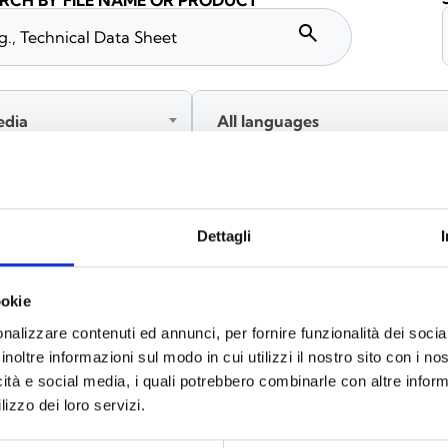
RCH BY FILE NAME OR PRODUCT
search
edia
All languages
Please log in before downloading content marked with
Dettagli
ookie
nalizzare contenuti ed annunci, per fornire funzionalità dei socia
inoltre informazioni sul modo in cui utilizzi il nostro sito con i n
icità e social media, i quali potrebbero combinarle con altre inform
lizzo dei loro servizi.