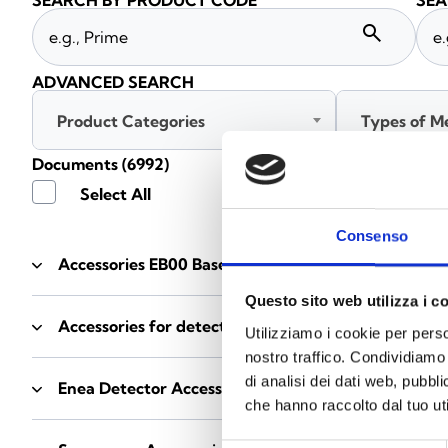
SEARCH BY PRODUCT CODE
SEA
search
ADVANCED SEARCH
Product Categories
Types of M
Documents
(6992)
Select All
Consenso
Accessories EB00 Bases
- Materials
(47)
Questo sito web utilizza i c
Accessories for detector testing
- Materials
(6)
Utilizziamo i cookie per perso
nostro traffico. Condividiamo 
di analisi dei dati web, pubbl
Enea Detector Accessories
- Materials
(35)
che hanno raccolto dal tuo uti