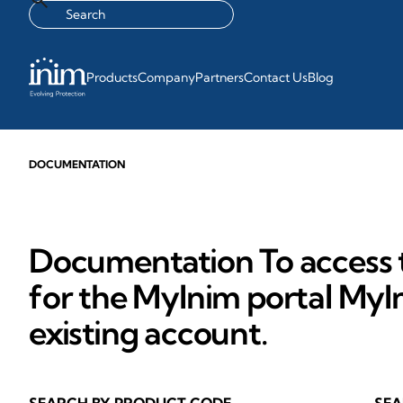
Products
Company
Partners
Contact Us
Blog
DOCUMENTATION
Documentation To access t
for the MyInim portal MyIn
existing account.