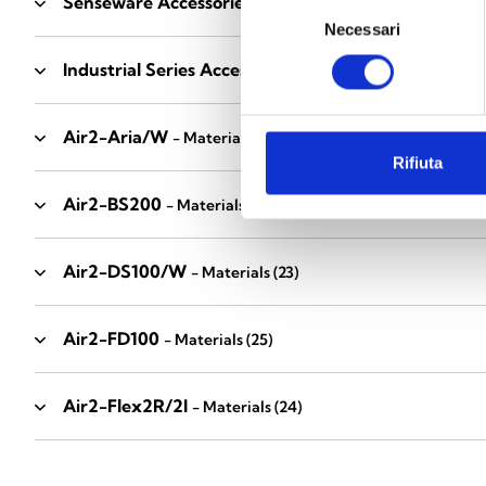
Senseware Accessories
- Materials
(2)
Selezione
Necessari
del
consenso
Industrial Series Accessories
- Materials
(17)
Air2-Aria/W
- Materials
(23)
Rifiuta
Air2-BS200
- Materials
(34)
Air2-DS100/W
- Materials
(23)
Air2-FD100
- Materials
(25)
Air2-Flex2R/2I
- Materials
(24)