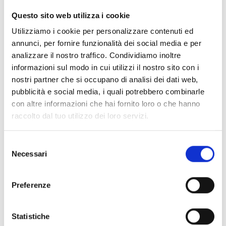
CLEAR FILTERS
Questo sito web utilizza i cookie
Documents
(6992)
Utilizziamo i cookie per personalizzare contenuti ed
Select All
annunci, per fornire funzionalità dei social media e per
Please log in before downloading content marked with
analizzare il nostro traffico. Condividiamo inoltre
lock
the icon
informazioni sul modo in cui utilizzi il nostro sito con i
nostri partner che si occupano di analisi dei dati web,
pubblicità e social media, i quali potrebbero combinarle
Accessories EB00 Bases
- Materials
(47)
con altre informazioni che hai fornito loro o che hanno
raccolto dal tuo utilizzo dei loro servizi.
Accessories for detector testing
- Materials
(6)
Selezione
Necessari
del
Enea Detector Accessories
- Materials
(35)
consenso
Preferenze
Senseware Accessories
- Materials
(2)
Statistiche
Industrial Series Accessories
- Materials
(17)