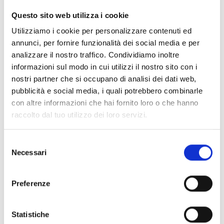
CLEAR FILTERS
Questo sito web utilizza i cookie
Documents
(6992)
Utilizziamo i cookie per personalizzare contenuti ed
Select All
annunci, per fornire funzionalità dei social media e per
Please log in before downloading content marked with
analizzare il nostro traffico. Condividiamo inoltre
lock
the icon
informazioni sul modo in cui utilizzi il nostro sito con i
nostri partner che si occupano di analisi dei dati web,
pubblicità e social media, i quali potrebbero combinarle
Accessories EB00 Bases
- Materials
(47)
con altre informazioni che hai fornito loro o che hanno
raccolto dal tuo utilizzo dei loro servizi.
Accessories for detector testing
- Materials
(6)
Selezione
Necessari
del
Enea Detector Accessories
- Materials
(35)
consenso
Preferenze
Senseware Accessories
- Materials
(2)
Statistiche
Industrial Series Accessories
- Materials
(17)