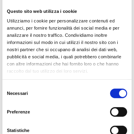
Documentos
(6992)
Seleccionar todo
Questo sito web utilizza i cookie
Inicia sesión antes de descargar los contenidos con el
Utilizziamo i cookie per personalizzare contenuti ed
lock
icono
annunci, per fornire funzionalità dei social media e per
analizzare il nostro traffico. Condividiamo inoltre
informazioni sul modo in cui utilizzi il nostro sito con i
Accesorios bases EB00
- Materiales
(47)
nostri partner che si occupano di analisi dei dati web,
pubblicità e social media, i quali potrebbero combinarle
con altre informazioni che hai fornito loro o che hanno
Accesorios para la prueba de detectores
- Materiales
raccolto dal tuo utilizzo dei loro servizi.
(6)
Selezione
Necessari
Accesorios para detectores Enea
- Materiales
(35)
del
consenso
Preferenze
Accesorios Senseware
- Materiales
(2)
Statistiche
Accesorios de la serie Industrial
- Materiales
(17)