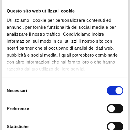
Documentos
(6992)
Seleccionar todo
Questo sito web utilizza i cookie
Inicia sesión antes de descargar los contenidos con el
Utilizziamo i cookie per personalizzare contenuti ed
lock
icono
annunci, per fornire funzionalità dei social media e per
analizzare il nostro traffico. Condividiamo inoltre
informazioni sul modo in cui utilizzi il nostro sito con i
Accesorios bases EB00
- Materiales
(47)
nostri partner che si occupano di analisi dei dati web,
pubblicità e social media, i quali potrebbero combinarle
con altre informazioni che hai fornito loro o che hanno
Accesorios para la prueba de detectores
- Materiales
raccolto dal tuo utilizzo dei loro servizi.
(6)
Selezione
Necessari
Accesorios para detectores Enea
- Materiales
(35)
del
consenso
Preferenze
Accesorios Senseware
- Materiales
(2)
Statistiche
Accesorios de la serie Industrial
- Materiales
(17)