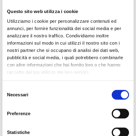
Documentos
(6992)
Seleccionar todo
Questo sito web utilizza i cookie
Inicia sesión antes de descargar los contenidos con el
Utilizziamo i cookie per personalizzare contenuti ed
lock
icono
annunci, per fornire funzionalità dei social media e per
analizzare il nostro traffico. Condividiamo inoltre
informazioni sul modo in cui utilizzi il nostro sito con i
Accesorios bases EB00
- Materiales
(47)
nostri partner che si occupano di analisi dei dati web,
pubblicità e social media, i quali potrebbero combinarle
con altre informazioni che hai fornito loro o che hanno
Accesorios para la prueba de detectores
- Materiales
raccolto dal tuo utilizzo dei loro servizi.
(6)
Selezione
Necessari
Accesorios para detectores Enea
- Materiales
(35)
del
consenso
Preferenze
Accesorios Senseware
- Materiales
(2)
Statistiche
Accesorios de la serie Industrial
- Materiales
(17)