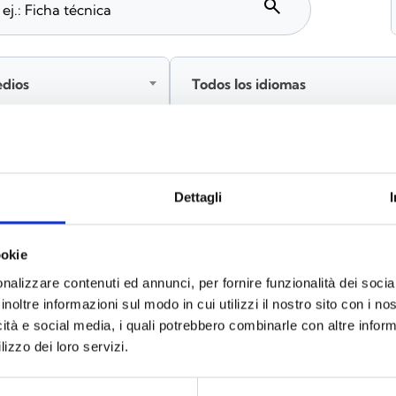
search
edios
Todos los idiomas
Inicia sesión antes de descargar los contenidos co
Dettagli
ookie
s
(6)
nalizzare contenuti ed annunci, per fornire funzionalità dei socia
inoltre informazioni sul modo in cui utilizzi il nostro sito con i n
icità e social media, i quali potrebbero combinarle con altre inform
lizzo dei loro servizi.