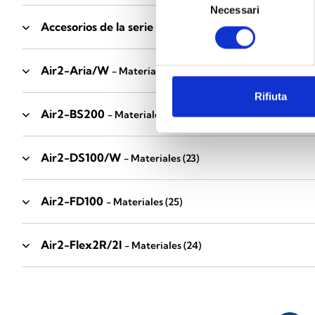
Necessari
del
Accesorios de la serie Industrial
consenso
- Materiales
(17)
Air2-Aria/W
- Materiales
(23)
Rifiuta
Air2-BS200
- Materiales
(34)
Air2-DS100/W
- Materiales
(23)
Air2-FD100
- Materiales
(25)
Air2-Flex2R/2I
- Materiales
(24)