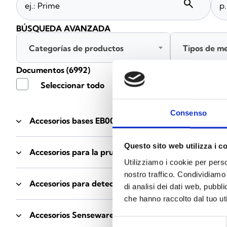
search
BÚSQUEDA AVANZADA
Categorías de productos
Tipos de m
Documentos
(6992)
Seleccionar todo
Consenso
Accesorios bases EB00
- Materiales
(47)
Questo sito web utilizza i c
Accesorios para la prueba de detectores
- Materiale
Utilizziamo i cookie per perso
nostro traffico. Condividiamo 
Accesorios para detectores Enea
- Materiales
(35)
di analisi dei dati web, pubbl
che hanno raccolto dal tuo uti
Accesorios Senseware
- Materiales
(2)
Selezione