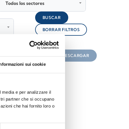
Todos los sectores
BUSCAR
BORRAR FILTROS
lock
n el icono
DESCARGAR
Informazioni sui cookie
l media e per analizzare il
ostri partner che si occupano
azioni che hai fornito loro o