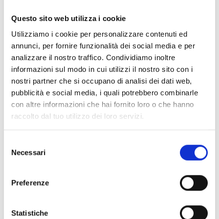
Documentos
(6992)
Seleccionar todo
Questo sito web utilizza i cookie
Inicia sesión antes de descargar los contenidos con el
Utilizziamo i cookie per personalizzare contenuti ed
lock
icono
annunci, per fornire funzionalità dei social media e per
analizzare il nostro traffico. Condividiamo inoltre
informazioni sul modo in cui utilizzi il nostro sito con i
Accesorios bases EB00
- Materiales
(47)
nostri partner che si occupano di analisi dei dati web,
pubblicità e social media, i quali potrebbero combinarle
con altre informazioni che hai fornito loro o che hanno
Accesorios para la prueba de detectores
- Materiales
raccolto dal tuo utilizzo dei loro servizi.
(6)
Selezione
Necessari
Accesorios para detectores Enea
- Materiales
(35)
del
consenso
Preferenze
Accesorios Senseware
- Materiales
(2)
Statistiche
Accesorios de la serie Industrial
- Materiales
(17)