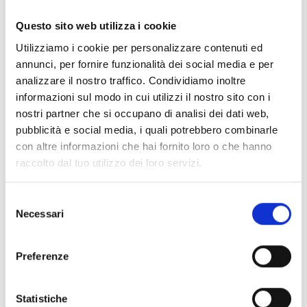
Documentos
(6992)
Seleccionar todo
Questo sito web utilizza i cookie
Inicia sesión antes de descargar los contenidos con el
Utilizziamo i cookie per personalizzare contenuti ed
lock
icono
annunci, per fornire funzionalità dei social media e per
analizzare il nostro traffico. Condividiamo inoltre
informazioni sul modo in cui utilizzi il nostro sito con i
Accesorios bases EB00
- Materiales
(47)
nostri partner che si occupano di analisi dei dati web,
pubblicità e social media, i quali potrebbero combinarle
con altre informazioni che hai fornito loro o che hanno
Accesorios para la prueba de detectores
- Materiales
raccolto dal tuo utilizzo dei loro servizi.
(6)
Selezione
Necessari
Accesorios para detectores Enea
- Materiales
(35)
del
consenso
Preferenze
Accesorios Senseware
- Materiales
(2)
Statistiche
Accesorios de la serie Industrial
- Materiales
(17)