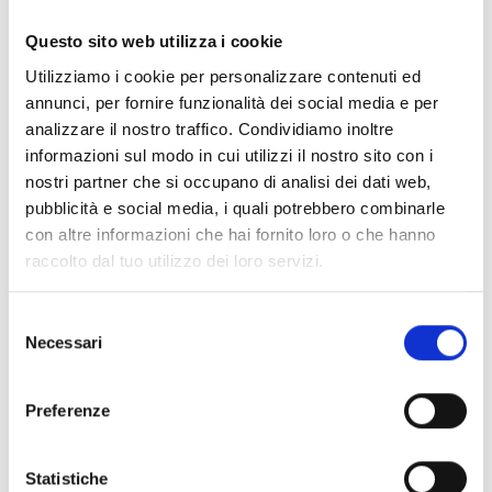
Documentos
(6992)
Seleccionar todo
Questo sito web utilizza i cookie
Inicia sesión antes de descargar los contenidos con el
Utilizziamo i cookie per personalizzare contenuti ed
lock
icono
annunci, per fornire funzionalità dei social media e per
analizzare il nostro traffico. Condividiamo inoltre
informazioni sul modo in cui utilizzi il nostro sito con i
Accesorios bases EB00
- Materiales
(47)
nostri partner che si occupano di analisi dei dati web,
pubblicità e social media, i quali potrebbero combinarle
con altre informazioni che hai fornito loro o che hanno
Accesorios para la prueba de detectores
- Materiales
raccolto dal tuo utilizzo dei loro servizi.
(6)
Selezione
Necessari
Accesorios para detectores Enea
- Materiales
(35)
del
consenso
Preferenze
Accesorios Senseware
- Materiales
(2)
Statistiche
Accesorios de la serie Industrial
- Materiales
(17)