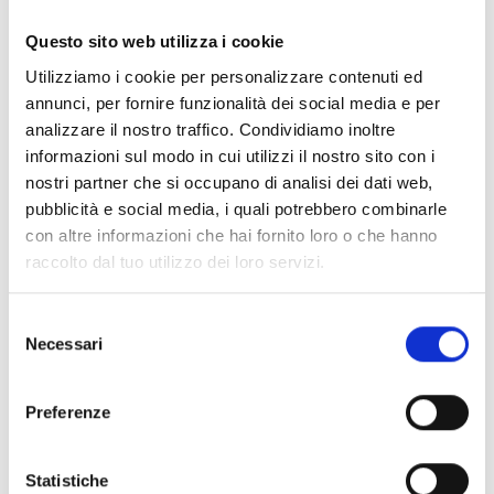
Documentos
(6992)
Seleccionar todo
Questo sito web utilizza i cookie
Inicia sesión antes de descargar los contenidos con el
Utilizziamo i cookie per personalizzare contenuti ed
lock
icono
annunci, per fornire funzionalità dei social media e per
analizzare il nostro traffico. Condividiamo inoltre
informazioni sul modo in cui utilizzi il nostro sito con i
Accesorios bases EB00
- Materiales
(47)
nostri partner che si occupano di analisi dei dati web,
pubblicità e social media, i quali potrebbero combinarle
con altre informazioni che hai fornito loro o che hanno
Accesorios para la prueba de detectores
- Materiales
raccolto dal tuo utilizzo dei loro servizi.
(6)
Selezione
Necessari
Accesorios para detectores Enea
- Materiales
(35)
del
consenso
Preferenze
Accesorios Senseware
- Materiales
(2)
Statistiche
Accesorios de la serie Industrial
- Materiales
(17)