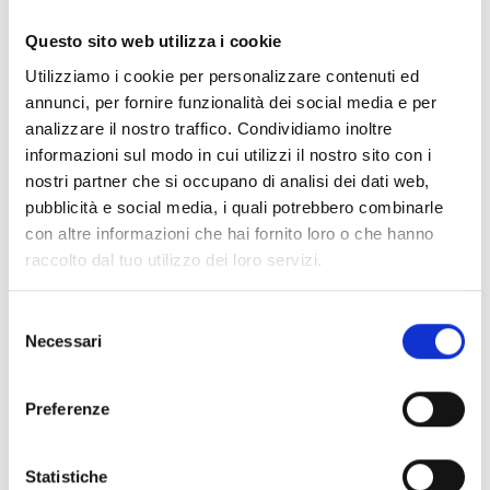
Documentos
(6992)
Seleccionar todo
Questo sito web utilizza i cookie
Inicia sesión antes de descargar los contenidos con el
Utilizziamo i cookie per personalizzare contenuti ed
lock
icono
annunci, per fornire funzionalità dei social media e per
analizzare il nostro traffico. Condividiamo inoltre
informazioni sul modo in cui utilizzi il nostro sito con i
Accesorios bases EB00
- Materiales
(47)
nostri partner che si occupano di analisi dei dati web,
pubblicità e social media, i quali potrebbero combinarle
con altre informazioni che hai fornito loro o che hanno
Accesorios para la prueba de detectores
- Materiales
raccolto dal tuo utilizzo dei loro servizi.
(6)
Selezione
Necessari
Accesorios para detectores Enea
- Materiales
(35)
del
consenso
Preferenze
Accesorios Senseware
- Materiales
(2)
Statistiche
Accesorios de la serie Industrial
- Materiales
(17)