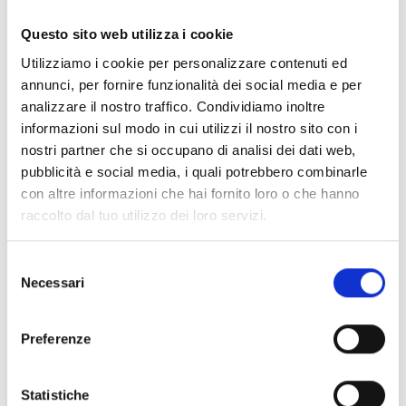
Documentos
(6992)
Seleccionar todo
Questo sito web utilizza i cookie
Inicia sesión antes de descargar los contenidos con el
Utilizziamo i cookie per personalizzare contenuti ed
lock
icono
annunci, per fornire funzionalità dei social media e per
analizzare il nostro traffico. Condividiamo inoltre
informazioni sul modo in cui utilizzi il nostro sito con i
Accesorios bases EB00
- Materiales
(47)
nostri partner che si occupano di analisi dei dati web,
pubblicità e social media, i quali potrebbero combinarle
con altre informazioni che hai fornito loro o che hanno
Accesorios para la prueba de detectores
- Materiales
raccolto dal tuo utilizzo dei loro servizi.
(6)
Selezione
Necessari
Accesorios para detectores Enea
- Materiales
(35)
del
consenso
Preferenze
Accesorios Senseware
- Materiales
(2)
Statistiche
Accesorios de la serie Industrial
- Materiales
(17)