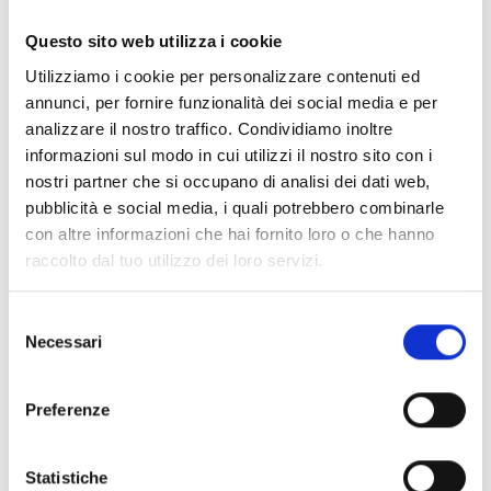
Documentos
(6992)
Seleccionar todo
Questo sito web utilizza i cookie
Inicia sesión antes de descargar los contenidos con el
Utilizziamo i cookie per personalizzare contenuti ed
lock
icono
annunci, per fornire funzionalità dei social media e per
analizzare il nostro traffico. Condividiamo inoltre
informazioni sul modo in cui utilizzi il nostro sito con i
Accesorios bases EB00
- Materiales
(47)
nostri partner che si occupano di analisi dei dati web,
pubblicità e social media, i quali potrebbero combinarle
con altre informazioni che hai fornito loro o che hanno
Accesorios para la prueba de detectores
- Materiales
raccolto dal tuo utilizzo dei loro servizi.
(6)
Selezione
Necessari
Accesorios para detectores Enea
- Materiales
(35)
del
consenso
Preferenze
Accesorios Senseware
- Materiales
(2)
Statistiche
Accesorios de la serie Industrial
- Materiales
(17)