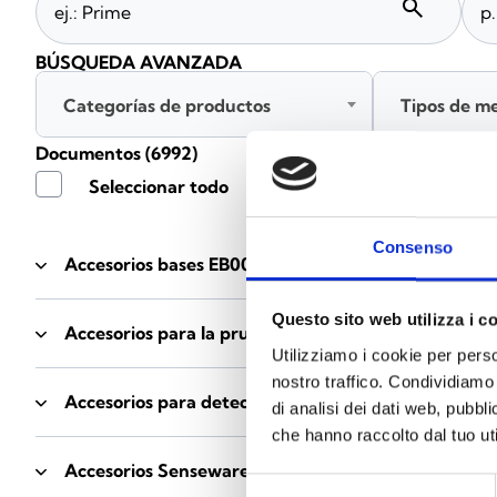
search
BÚSQUEDA AVANZADA
Categorías de productos
Tipos de m
Documentos
(6992)
Seleccionar todo
Consenso
Accesorios bases EB00
- Materiales
(47)
Questo sito web utilizza i c
Accesorios para la prueba de detectores
- Materiale
Utilizziamo i cookie per perso
nostro traffico. Condividiamo 
Accesorios para detectores Enea
- Materiales
(35)
di analisi dei dati web, pubbl
che hanno raccolto dal tuo uti
Accesorios Senseware
- Materiales
(2)
Selezione