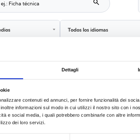
search
edios
Todos los idiomas
Inicia sesión antes de descargar los contenidos co
Dettagli
ookie
s
(6)
nalizzare contenuti ed annunci, per fornire funzionalità dei socia
inoltre informazioni sul modo in cui utilizzi il nostro sito con i n
icità e social media, i quali potrebbero combinarle con altre inform
lizzo dei loro servizi.