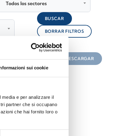
Todos los sectores
BUSCAR
BORRAR FILTROS
lock
n el icono
DESCARGAR
Informazioni sui cookie
l media e per analizzare il
ostri partner che si occupano
azioni che hai fornito loro o