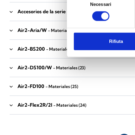
Necessari
del
Accesorios de la serie Industrial
consenso
- Materiales
(17)
Air2-Aria/W
- Materiales
(23)
Rifiuta
Air2-BS200
- Materiales
(34)
Air2-DS100/W
- Materiales
(23)
Air2-FD100
- Materiales
(25)
Air2-Flex2R/2I
- Materiales
(24)