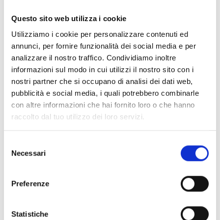
Documentos
(6992)
Seleccionar todo
Questo sito web utilizza i cookie
Inicia sesión antes de descargar los contenidos con el
Utilizziamo i cookie per personalizzare contenuti ed
lock
icono
annunci, per fornire funzionalità dei social media e per
analizzare il nostro traffico. Condividiamo inoltre
informazioni sul modo in cui utilizzi il nostro sito con i
Accesorios bases EB00
- Materiales
(47)
nostri partner che si occupano di analisi dei dati web,
pubblicità e social media, i quali potrebbero combinarle
con altre informazioni che hai fornito loro o che hanno
Accesorios para la prueba de detectores
- Materiales
raccolto dal tuo utilizzo dei loro servizi.
(6)
Selezione
Necessari
Accesorios para detectores Enea
- Materiales
(35)
del
consenso
Preferenze
Accesorios Senseware
- Materiales
(2)
Statistiche
Accesorios de la serie Industrial
- Materiales
(17)