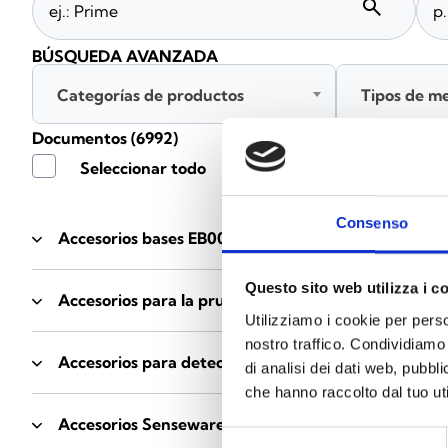
search
BÚSQUEDA AVANZADA
Categorías de productos
Tipos de m
Documentos
(6992)
Seleccionar todo
Consenso
Accesorios bases EB00
- Materiales
(47)
Questo sito web utilizza i c
Accesorios para la prueba de detectores
- Materiale
Utilizziamo i cookie per perso
nostro traffico. Condividiamo 
Accesorios para detectores Enea
- Materiales
(35)
di analisi dei dati web, pubbl
che hanno raccolto dal tuo uti
Accesorios Senseware
- Materiales
(2)
Selezione