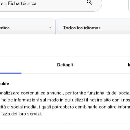
search
edios
Todos los idiomas
Inicia sesión antes de descargar los contenidos co
Dettagli
ookie
s
(6)
nalizzare contenuti ed annunci, per fornire funzionalità dei socia
inoltre informazioni sul modo in cui utilizzi il nostro sito con i n
icità e social media, i quali potrebbero combinarle con altre inform
lizzo dei loro servizi.