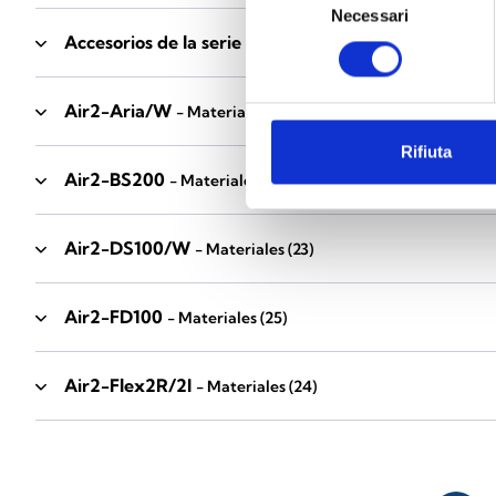
Necessari
del
Accesorios de la serie Industrial
consenso
- Materiales
(17)
Air2-Aria/W
- Materiales
(23)
Rifiuta
Air2-BS200
- Materiales
(34)
Air2-DS100/W
- Materiales
(23)
Air2-FD100
- Materiales
(25)
Air2-Flex2R/2I
- Materiales
(24)