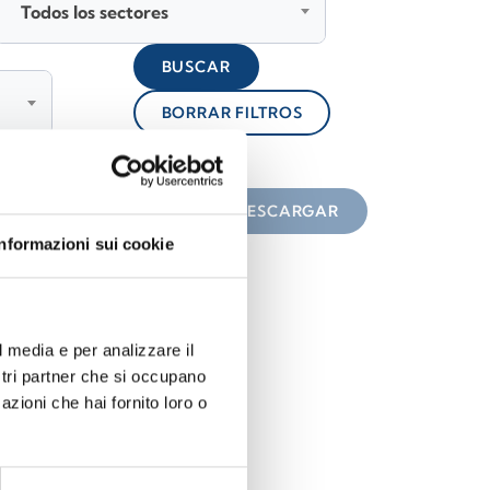
Todos los sectores
BUSCAR
BORRAR FILTROS
lock
n el icono
DESCARGAR
Informazioni sui cookie
l media e per analizzare il
ostri partner che si occupano
azioni che hai fornito loro o