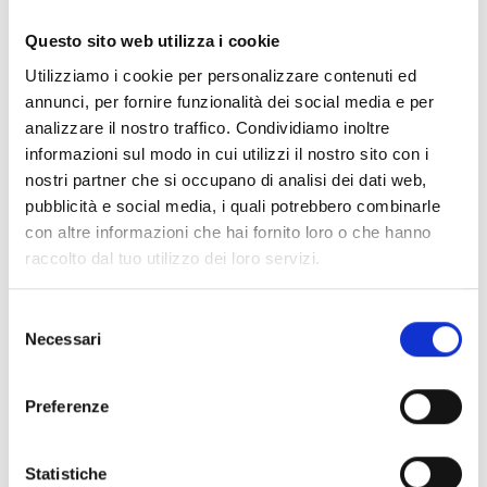
Documentos
(6992)
Seleccionar todo
Questo sito web utilizza i cookie
Inicia sesión antes de descargar los contenidos con el
Utilizziamo i cookie per personalizzare contenuti ed
lock
icono
annunci, per fornire funzionalità dei social media e per
analizzare il nostro traffico. Condividiamo inoltre
informazioni sul modo in cui utilizzi il nostro sito con i
Accesorios bases EB00
- Materiales
(47)
nostri partner che si occupano di analisi dei dati web,
pubblicità e social media, i quali potrebbero combinarle
con altre informazioni che hai fornito loro o che hanno
Accesorios para la prueba de detectores
- Materiales
raccolto dal tuo utilizzo dei loro servizi.
(6)
Selezione
Necessari
Accesorios para detectores Enea
- Materiales
(35)
del
consenso
Preferenze
Accesorios Senseware
- Materiales
(2)
Statistiche
Accesorios de la serie Industrial
- Materiales
(17)