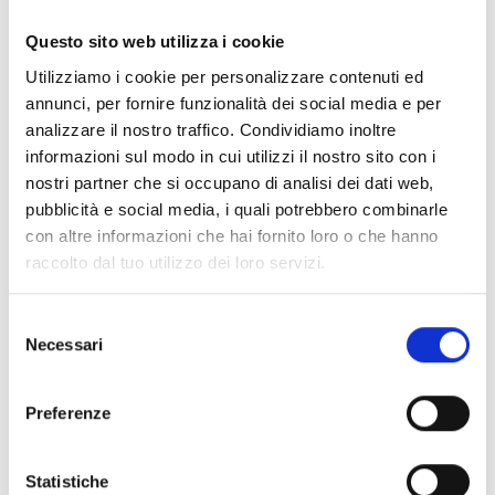
Documentos
(6992)
Seleccionar todo
Questo sito web utilizza i cookie
Inicia sesión antes de descargar los contenidos con el
Utilizziamo i cookie per personalizzare contenuti ed
lock
icono
annunci, per fornire funzionalità dei social media e per
analizzare il nostro traffico. Condividiamo inoltre
informazioni sul modo in cui utilizzi il nostro sito con i
Accesorios bases EB00
- Materiales
(47)
nostri partner che si occupano di analisi dei dati web,
pubblicità e social media, i quali potrebbero combinarle
con altre informazioni che hai fornito loro o che hanno
Accesorios para la prueba de detectores
- Materiales
raccolto dal tuo utilizzo dei loro servizi.
(6)
Selezione
Necessari
Accesorios para detectores Enea
- Materiales
(35)
del
consenso
Preferenze
Accesorios Senseware
- Materiales
(2)
Statistiche
Accesorios de la serie Industrial
- Materiales
(17)