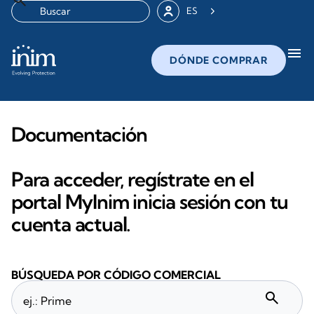
ES
menu
DÓNDE COMPRAR
Documentación
Para acceder, regístrate en el
portal MyInim inicia sesión con tu
cuenta actual.
BÚSQUEDA POR CÓDIGO COMERCIAL
search