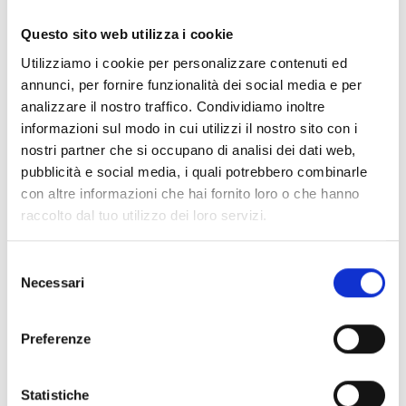
Documentos
(6992)
Seleccionar todo
Questo sito web utilizza i cookie
Inicia sesión antes de descargar los contenidos con el
Utilizziamo i cookie per personalizzare contenuti ed
lock
icono
annunci, per fornire funzionalità dei social media e per
analizzare il nostro traffico. Condividiamo inoltre
informazioni sul modo in cui utilizzi il nostro sito con i
Accesorios bases EB00
- Materiales
(47)
nostri partner che si occupano di analisi dei dati web,
pubblicità e social media, i quali potrebbero combinarle
con altre informazioni che hai fornito loro o che hanno
Accesorios para la prueba de detectores
- Materiales
raccolto dal tuo utilizzo dei loro servizi.
(6)
Selezione
Necessari
Accesorios para detectores Enea
- Materiales
(35)
del
consenso
Preferenze
Accesorios Senseware
- Materiales
(2)
Statistiche
Accesorios de la serie Industrial
- Materiales
(17)