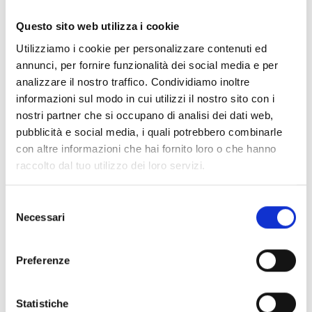
Documentos
(6992)
Seleccionar todo
Questo sito web utilizza i cookie
Inicia sesión antes de descargar los contenidos con el
Utilizziamo i cookie per personalizzare contenuti ed
lock
icono
annunci, per fornire funzionalità dei social media e per
analizzare il nostro traffico. Condividiamo inoltre
informazioni sul modo in cui utilizzi il nostro sito con i
Accesorios bases EB00
- Materiales
(47)
nostri partner che si occupano di analisi dei dati web,
pubblicità e social media, i quali potrebbero combinarle
con altre informazioni che hai fornito loro o che hanno
Accesorios para la prueba de detectores
- Materiales
raccolto dal tuo utilizzo dei loro servizi.
(6)
Selezione
Necessari
Accesorios para detectores Enea
- Materiales
(35)
del
consenso
Preferenze
Accesorios Senseware
- Materiales
(2)
Statistiche
Accesorios de la serie Industrial
- Materiales
(17)