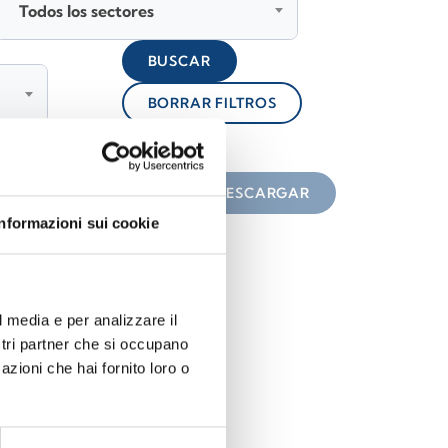
Todos los sectores
BUSCAR
BORRAR FILTROS
lock
n el icono
DESCARGAR
Informazioni sui cookie
l media e per analizzare il
ostri partner che si occupano
azioni che hai fornito loro o