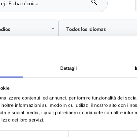
search
edios
Todos los idiomas
Inicia sesión antes de descargar los contenidos co
Dettagli
ookie
s
(6)
nalizzare contenuti ed annunci, per fornire funzionalità dei socia
inoltre informazioni sul modo in cui utilizzi il nostro sito con i n
icità e social media, i quali potrebbero combinarle con altre inform
lizzo dei loro servizi.