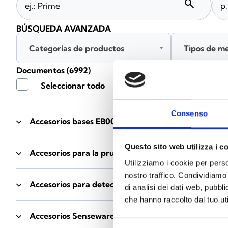
search
BÚSQUEDA AVANZADA
Categorías de productos
Tipos de m
Documentos
(6992)
Seleccionar todo
Consenso
Accesorios bases EB00
- Materiales
(47)
Questo sito web utilizza i c
Accesorios para la prueba de detectores
- Materiale
Utilizziamo i cookie per perso
nostro traffico. Condividiamo 
Accesorios para detectores Enea
- Materiales
(35)
di analisi dei dati web, pubbl
che hanno raccolto dal tuo uti
Accesorios Senseware
- Materiales
(2)
Selezione