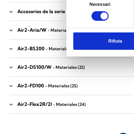
Necessari
del
Accesorios de la serie Industrial
consenso
- Materiales
(17)
Air2-Aria/W
- Materiales
(23)
Rifiuta
Air2-BS200
- Materiales
(34)
Air2-DS100/W
- Materiales
(23)
Air2-FD100
- Materiales
(25)
Air2-Flex2R/2I
- Materiales
(24)