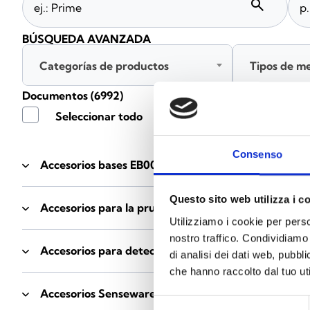
search
BÚSQUEDA AVANZADA
Categorías de productos
Tipos de m
Documentos
(6992)
Seleccionar todo
Consenso
Accesorios bases EB00
- Materiales
(47)
Questo sito web utilizza i c
Accesorios para la prueba de detectores
- Materiale
Utilizziamo i cookie per perso
nostro traffico. Condividiamo 
Accesorios para detectores Enea
- Materiales
(35)
di analisi dei dati web, pubbl
che hanno raccolto dal tuo uti
Accesorios Senseware
- Materiales
(2)
Selezione