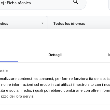
search
edios
Todos los idiomas
Inicia sesión antes de descargar los contenidos co
Dettagli
ookie
s
(6)
nalizzare contenuti ed annunci, per fornire funzionalità dei socia
inoltre informazioni sul modo in cui utilizzi il nostro sito con i n
icità e social media, i quali potrebbero combinarle con altre inform
lizzo dei loro servizi.