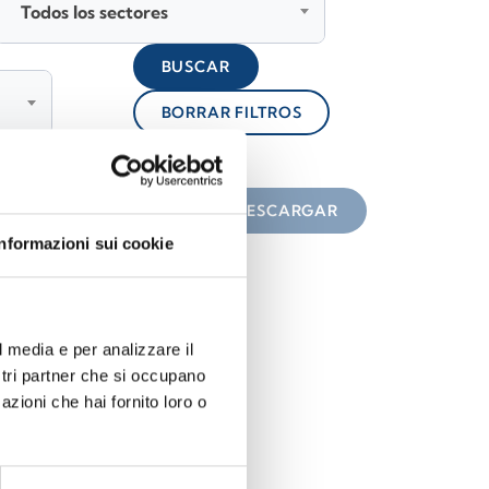
Todos los sectores
BUSCAR
BORRAR FILTROS
lock
n el icono
DESCARGAR
Informazioni sui cookie
l media e per analizzare il
ostri partner che si occupano
azioni che hai fornito loro o