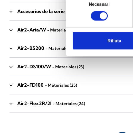
Necessari
del
Accesorios de la serie Industrial
consenso
- Materiales
(17)
Air2-Aria/W
- Materiales
(23)
Rifiuta
Air2-BS200
- Materiales
(34)
Air2-DS100/W
- Materiales
(23)
Air2-FD100
- Materiales
(25)
Air2-Flex2R/2I
- Materiales
(24)